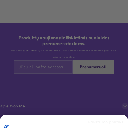
Produktų naujienos ir išskirtinės nuolaidos
prenumeratoriams.
Bet kada galite atsisakyti prenumeratos. Jūsų asmens duomenis tvarkome pagal savo
privatumo politiką
.
Prenumeruoti
Apie Woo Me
Privatumo politika
Klientų aptarnavimas