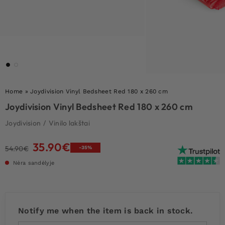
Home
»
Joydivision Vinyl Bedsheet Red 180 x 260 cm
Joydivision Vinyl Bedsheet Red 180 x 260 cm
Joydivision
/
Vinilo lakštai
35.90
€
Original
Current
54.90
€
-35%
price
price
Nėra sandėlyje
was:
is:
54.90€.
35.90€.
Notify me when the item is back in stock.