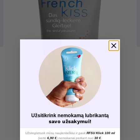
Užsitikrink nemokamą lubrikantą
savo užsakymui!
Užsiregistruok mūsų naujienlaiškiui ir gauk
RFSU Klick 100 ml
(vertė
6,90 €
) nemokamai perkant nuo
30 €
.