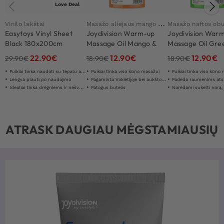
Love Deal
M
asažo aliejaus mango aistros vaisiai
Vinilo lakštai
Masažo naftos obu
Easytoys Vinyl Sheet
Joydivision Warm-up
Joydivision War
Black 180x200cm
Massage Oil Mango &
Massage Oil Gre
Maracuya 150ml
Apple 150ml
22.90
€
12.90
€
12.90
€
29.90
€
18.90
€
18.90
€
Puikiai tinka naudoti su tepalu ar masažo aliejumi
Puikiai tinka viso kūno masažui
Puikiai tinka viso kūno
Lengva plauti po naudojimo
Pagaminta Vokietijoje bei aukštos kokybės
Padeda raumenims atsi
Idealiai tinka drėgniems ir nešvariems žaidimams
Patogus butelis
Norėdami sukelti norą, ramiai 
ATRASK DAUGIAU MĖGSTAMIAUSIŲ