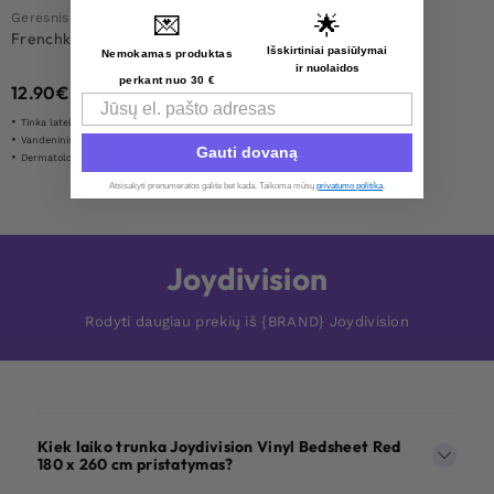
Geresnis oralinis seksas
💌
🌟
Frenchkiss Strawberry 75ml
Išskirtiniai pasiūlymai
Nemokamas produktas
ir nuolaidos
perkant nuo 30 €
12.90
€
Email
Tinka latekso prezervatyvams
Vandeninis tepalas
Gauti dovaną
Dermatologiškai patikrinta
Atsisakyti prenumeratos galite bet kada. Taikoma mūsų
privatumo politika
.​
Joydivision
Rodyti daugiau prekių iš {BRAND} Joydivision
Kiek laiko trunka Joydivision Vinyl Bedsheet Red
180 x 260 cm pristatymas?